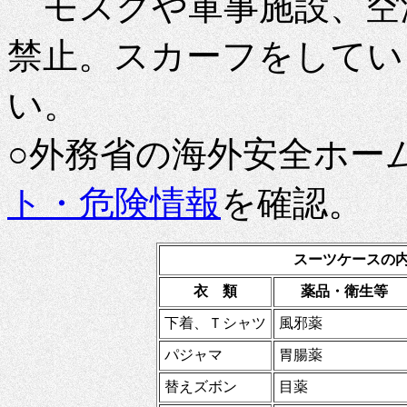
モスクや軍事施設、空
禁止。スカーフをしてい
い。
○外務省の海外安全ホー
ト・危険情報
を確認。
スーツケースの
衣 類
薬品・衛生等
下着、Ｔシャツ
風邪薬
パジャマ
胃腸薬
替えズボン
目薬