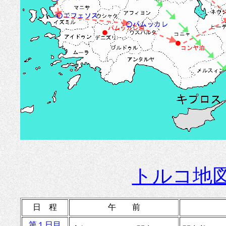
トルコ地
日 程
午 前
第１日目