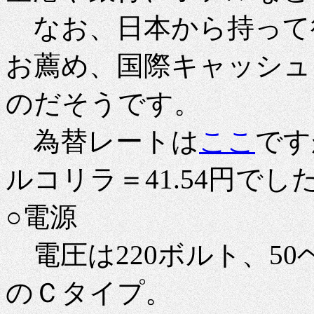
なお、日本から持って
お薦め、国際キャッシュ
のだそうです。
為替レートは
ここ
です
ルコリラ＝41.54円でし
○電源
電圧は220ボルト、50
のＣタイプ。