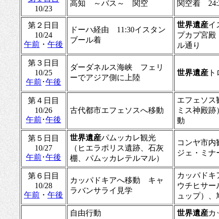
高知 ～バス～ 関空
関空着 24
10/23
世界遺産
イ
第２日目
ドーハ経由 11:30イスタン
10/24
プカプ宮殿
ブール着
午前
・
午後
ル通り
第３日目
ダーダネルス海峡 フェリ
10/25
世界遺産
ト
ーでアジア側に上陸
午前
･
午後
エフェソス
第４日目
10/26
古代都市エフェソスへ移動
ミス神殿跡
午前
･
午後
動
世界遺産
パムッカレ観光
第５日目
コンヤ市内
10/27
（ヒエラポリス遺跡、石灰
ジェ・ミナ
午前
･
午後
棚、パムッカレテルマル）
カッパドキ
第６日目
カッパドキアへ移動 キャ
10/28
ウチヒサー
ラバンサライ見学
午前
・
午後
ュップ）、
自由行動
世界遺産
カ