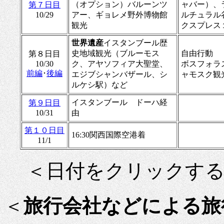
（オプション）バルーンツ
ャバー）、
第７日目
10/29
アー、ギョレメ野外博物館
ルチュラル
観光
クスプレス
世界遺産
イスタンブール歴
史地域観光（ブルーモス
自由行動
第８日目
10/30
ク、アヤソフィア大聖堂、
ボスフォラ
前編
･
後編
エジブシャンバザール、シ
ャモスク観
ルケシ駅）など
イスタンブール ドーハ経
第９日目
10/31
由
第１０日目
16:30関西国際空港着
11/1
＜日付をクリックす
＜
旅行会社などによる旅