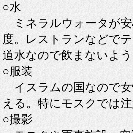
○水
ミネラルウォータが安心。
度。レストランなどでテ
道水なので飲まないよう
○服装
イスラムの国なので女
える。特にモスクでは注
○撮影