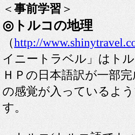
＜
事前学習
＞
◎トルコの地理
（
http://www.shinytravel.c
イニートラベル」はトル
ＨＰの日本語訳が一部完
の感覚が入っているよう
す。