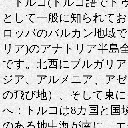
トルコ(トルコ語でト
として一般に知られてお
ロッパのバルカン地域で
リア)のアナトリア半島
です。北西にブルガリア
ジア、アルメニア、アゼ
の飛び地）、そして東に
へ​​：トルコは8カ国と
のある地中海が南に、エ