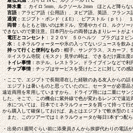
最低気温
：カイロ 14℃、ルクソール 11℃
降水量
： カイロ 5mm、ルクソール 2mm ほとんど降らな
言語
：アラビア語（公用語）、ヌビア語、英語、フランス
通貨
：エジプト・ポンド（￡E）、ピアストル（ｐｔ） １
両替
：もともと強いのは米ドル。空港やカイロ、ルクソー
できないので要注意。日本円からの両替はあまりレートがよ
電圧とコンセント
：２２０V ５０ヘルツ プラグは２ピン
水
：ミネラルウォーターや氷の入ってないジュースを飲み
持って行くと便利なもの
：帽子、サングラス、スカーフ、
※イスラム寺院（モスク）見学の時は、できるだけ露出度
トイレ事情
：ホテル、レストラン、ドライブインなどで利
チップ事情
：チップはサービスを受けたことに対しての感謝
・ここで、エジプトで長期滞在した経験のある友人からの話
エジプトは暑いものと思っていたのに、セーターが必需品と
遠近両用を常用していますから、ドライブ用には二重にサン
した。そこで、この機会に紫外線で色が変わるレンズで遠近
水については、日本でミネラルウォータを買って持って行か
から購入して確保しておけば、あとはエジプトで軟水型のミ
また、このツアーではミネラルウォータが毎日1本ずつ配ら
・出発の1週間ぐらい前に添乗員さんから挨拶代わりの電話が