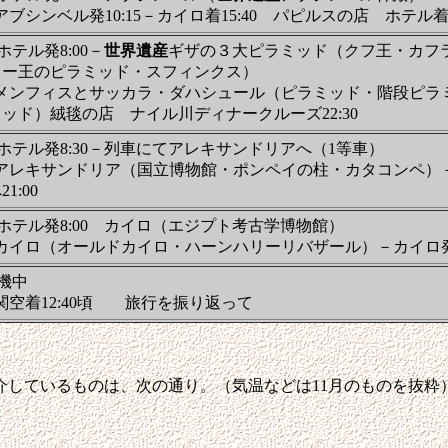
アブシンベル発10:15－カイロ着15:40 パピルスの店 ホテル着17
ホテル発8:00－
世界遺産
ギザの３大ピラミッド（クフ王・カフ
ラー王のピラミッド・スフィンクス）
 メンフィスとサッカラ・ダハシュール（ピラミッド・階段ピラ
ッド）絨毯の店 ナイル川ディナークルーズ22:30
ホテル発8:30－列車にてアレキサンドリアへ（1等車）
 アレキサンドリア（国立博物館・ポンペイの柱・カタコンペ）
1:00
ホテル発8:00 カイロ（エジプト考古学博物館）
カイロ（オールドカイロ・ハーンハリーリバザール）－カイロ発1
機中
関空着12:40頃 旅行を振り返って
介しているものは、次の通り。（気温などは11月のものを抜粋