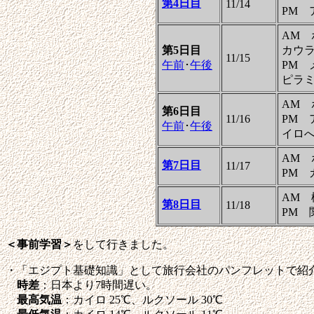
第4日目
11/14
PM 
AM 
第5日目
カウ
11/15
午前
･
午後
PM
ピラミ
AM 
第6日目
11/16
PM
午前
･
午後
イロへ2
AM 
第7日目
11/17
PM 
AM 
第8日目
11/18
PM 
＜事前学習＞
をして行きました。
・「エジプト基礎知識」として旅行会社のパンフレットで紹
時差
：日本より7時間遅い。
最高気温
：カイロ 25℃、ルクソール 30℃