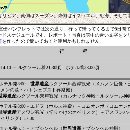
はリビア、南側はスーダン、東側はイスラエル、紅海、そして
宣伝パンフレットでは次の通り。行って帰ってくるまで8日間
ードスケジュールです。レポート・写真は表中の青い文字をク
表
を作ったので開いておくと便利かもしれません。
行 程
4:10 － ルクソール着21:30頃 ホテル着23:00頃
ホテル発8:00－
世界遺産
ルクソール西岸観光（メムノン巨像・
ーメンの墓・ハトシェプスト葬祭殿）
世界遺産
ルクソール東岸観光（カルナック神殿・ルクソール神殿
ホテル発8:00－エドフ（ホルス神殿）－コムオンボ（コムオン
世界遺産
アスワン観光（切りかけのオベリスク）－アスワンハ
イリング）17:30
ホテル発6:15－アブシンベル（
世界遺産
アブシンベル神殿）