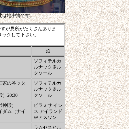
北は地中海です。
ですが見所がたくさんありま
リックして下さい。
泊
ソフィテルカ
ルナック＠ル
クソール
王家の谷ツタ
ソフィテルカ
ルナック＠ル
）20:30
クソール
ボ神殿）
ピラミサ イシ
イダム（ナイ
ス アイランド
＠アスワン
ラムセスヒル