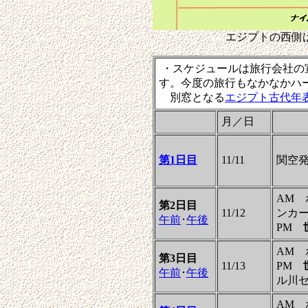
エジプトの西側
・スケジュールは旅行会社の
す。今度の旅行もなかなかハ
別窓となる
エジプト古代年
月／日
第1日目
11/11
関空発1
AM 
第2日目
11/12
ンカ
午前
･
午後
PM
AM 
第3日目
11/13
PM
午前
･
午後
ル川セ
AM 