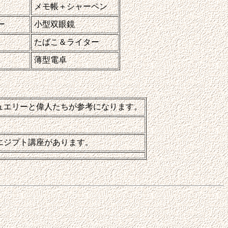
メモ帳＋シャーペン
ー
小型双眼鏡
たばこ＆ライター
薄型電卓
ュエリーと偉人たちが参考になります。
エジプト講座があります。