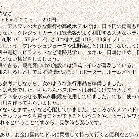
い！
語など
￡E＝１００ｐｔ=２０円
ル、アスワンの大きな銀行や高級ホテルでは、日本円の両替も
くない。クレジットカードは観光客がよく利用する大きなホテ
丸形（C、SEタイプ）と３つまた型（BF、B3タイプ）。
ましょう。フレッシュジュースや生野菜などは口にしないよう
懐中電灯（ピラミッドなど遺跡見学）、タオル、日焼け止め、
の少ない格好をしましょう。
用できる。観光客向けの施設には洋式トイレが普及している。
のしるしとして渡す習慣がある。（ポーター、ルームメイド：２
も参考にしながら、次のような旅行用品を準備しました。
は意外でした。もちろんパスポートは身につけて行きます。
グラスをかぶせる形式の眼鏡を使用していました。でも、使っ
両用を作ってもらいました。
ないとまずいかなと心配していました。ところが友人のアド
ネラルウォータを買うことができるということや、ビールやワ
れるということですから、見学時も安心です。
あり、お金は国内でドルに両替して持って行くと便利だという