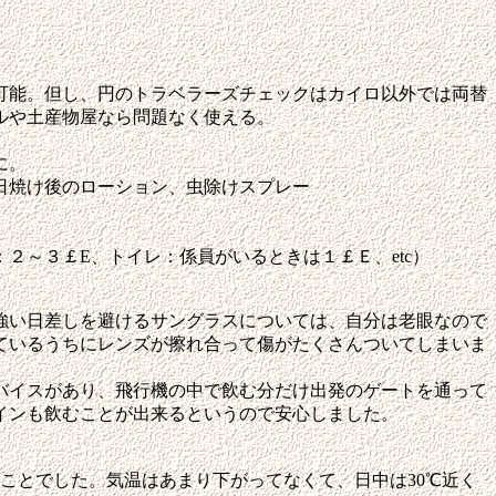
可能。但し、円のトラベラーズチェックはカイロ以外では両替
ルや土産物屋なら問題なく使える。
に。
日焼け後のローション、虫除けスプレー
～３￡E、トイレ：係員がいるときは１￡Ｅ、etc）
強い日差しを避けるサングラスについては、自分は老眼なので
ているうちにレンズが擦れ合って傷がたくさんついてしまいま
バイスがあり、飛行機の中で飲む分だけ出発のゲートを通って
インも飲むことが出来るというので安心しました。
ことでした。気温はあまり下がってなくて、日中は30℃近く