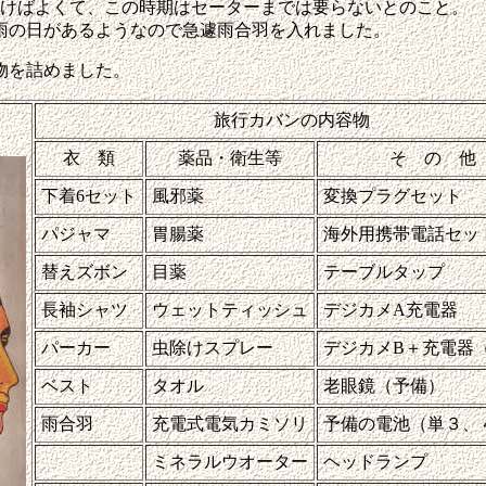
行けばよくて、この時期はセーターまでは要らないとのこと。
雨の日があるようなので急遽雨合羽を入れました。
物を詰めました。
旅行カバンの内容物
衣 類
薬品・衛生等
そ の 他
下着6セット
風邪薬
変換プラグセット
パジャマ
胃腸薬
海外用携帯電話セッ
替えズボン
目薬
テーブルタップ
長袖シャツ
ウェットティッシュ
デジカメA充電器
パーカー
虫除けスプレー
デジカメB＋充電器
ベスト
タオル
老眼鏡（予備）
雨合羽
充電式電気カミソリ
予備の電池（単３、
ミネラルウオーター
ヘッドランプ