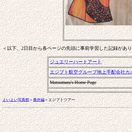
＜以下、2日目から各ページの先頭に事前学習した記録があ
ジュエリーハートアート
エジプト航空グループ地上手配会社カ
Matsumura's Home Page
よいよい写真館
＞
番外編
＞エジプトツアー