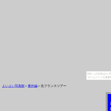
[PR] この広告は
ホームページを更新
よいよい写真館
＞
番外編
＞北フランスツアー