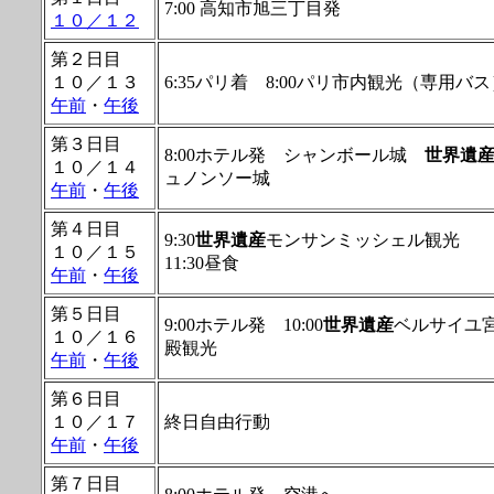
7:00 高知市旭三丁目発
１０／１２
第２日目
１０／１３
6:35パリ着 8:00パリ市内観光（専用バス
午前
・
午後
第３日目
8:00ホテル発 シャンボール城
世界遺
１０／１４
ュノンソー城
午前
・
午後
第４日目
9:30
世界遺産
モンサンミッシェル観光
１０／１５
11:30昼食
午前
・
午後
第５日目
9:00ホテル発 10:00
世界遺産
ベルサイユ
１０／１６
殿観光
午前
・
午後
第６日目
１０／１７
終日自由行動
午前
・
午後
第７日目