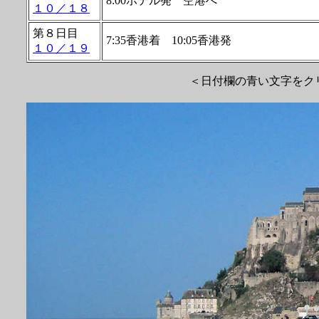
8:00ホテル発 空港へ
１０／１８
第８日目
7:35香港着 10:05香港発
１０／１９
＜日付欄の青い文字をク