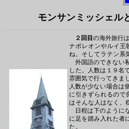
モンサンミッシェル
２回目
の海外旅行
ナポレオンやルイ王
ね。そしてラテン系
外国語のできない私
した。人数は１９名
雰囲気で行ってきま
人数が少ない場合は
に引きずられるので
はそんな人はなく、
日程は下のようにな
に足を踏み入れた者
た。