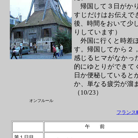
帰国して３日がかり
すじだけはお伝えで
後、時間をおいて少
りしています）
外国に行くと時差ぼ
す。帰国してから２
感じるヒマがなかっ
的にゆとりができて
日か便秘していると
か、単なる疲労が溜
（10/23）
オンフルール
フランス
午 前
第１日目