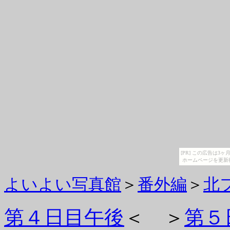
[PR] この広告は
ホームページを更新
よいよい写真館
＞
番外編
＞
北
第４日目午後
＜ ＞
第５