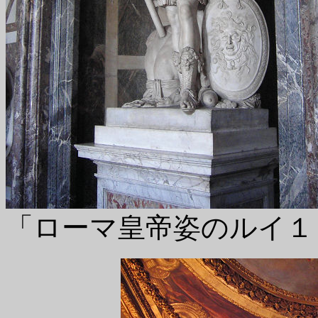
「ローマ皇帝姿のルイ１