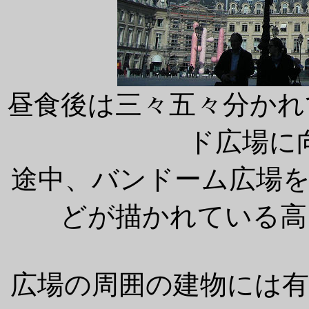
昼食後は三々五々分かれ
ド広場に
途中、バンドーム広場
どが描かれている高い
広場の周囲の建物には