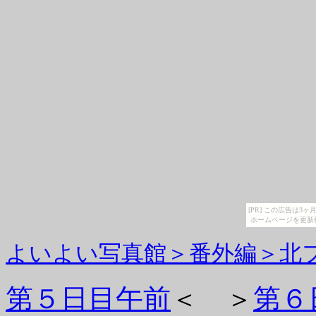
[PR] この広告は
ホームページを更新
よいよい写真館＞番外編＞北
第５日目午前
＜ ＞
第６