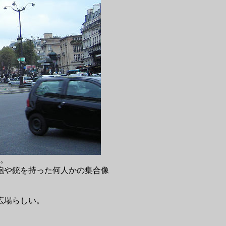
た。
砲や銃を持った何人かの集合像
広場らしい。