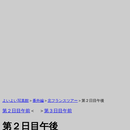
よいよい写真館
＞
番外編
＞
北フランスツアー
＞第２日目午後
第２日目午前
＜ ＞
第３日目午前
第２日目午後